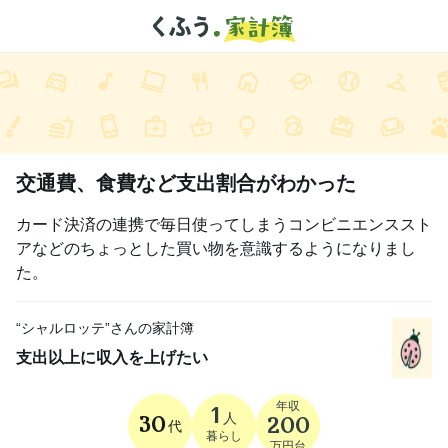
交通費、食費など支出割合がわかった
カード決済の連携で毎日使ってしまうコンビニエンススト
アなどのちょっとした買い物を意識するようになりまし
た。
“
シャルロッテ
”さんの家計簿
支出以上に収入を上げたい
年収
1
人
30
200
代
暮らし
万円台