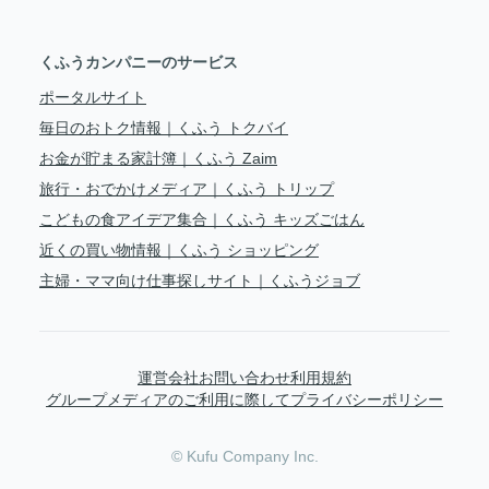
くふうカンパニーのサービス
ポータルサイト
毎日のおトク情報｜くふう トクバイ
お金が貯まる家計簿｜くふう Zaim
旅行・おでかけメディア｜くふう トリップ
こどもの食アイデア集合｜くふう キッズごはん
近くの買い物情報｜くふう ショッピング
主婦・ママ向け仕事探しサイト｜くふうジョブ
運営会社
お問い合わせ
利用規約
グループメディアのご利用に際して
プライバシーポリシー
© Kufu Company Inc.