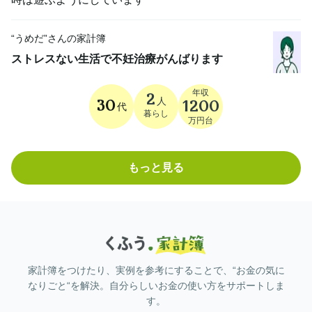
“
うめだ
”さんの家計簿
ストレスない生活で不妊治療がんばります
年収
2
人
30
1200
代
暮らし
万円台
もっと見る
家計簿をつけたり、実例を参考にすることで、“お金の気に
なりごと“を解決。自分らしいお金の使い方をサポートしま
す。