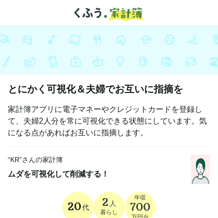
とにかく可視化＆夫婦でお互いに指摘を
家計簿アプリに電子マネーやクレジットカードを登録し
て、夫婦2人分を常に可視化できる状態にしています。気
になる点があればお互いに指摘します。
“
KR
”さんの家計簿
ムダを可視化して削減する！
年収
2
人
20
700
代
暮らし
万円台