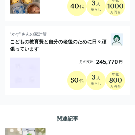
年収
3
人
40
1000
代
暮らし
万円台
“
かず
”さんの家計簿
こどもの教育費と自分の老後のために日々頑
張っています
245,770
月の支出
円
年収
3
人
50
800
代
暮らし
万円台
関連記事