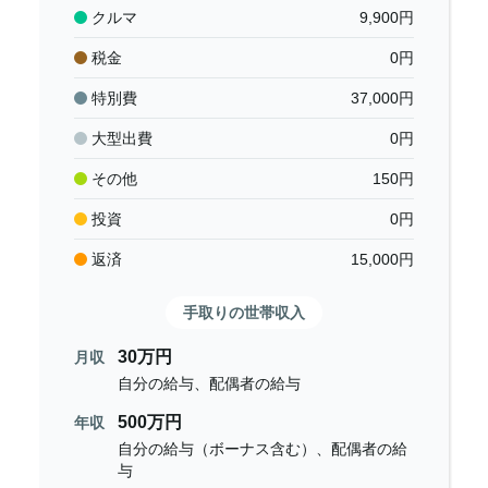
クルマ
9,900
円
税金
0
円
特別費
37,000
円
大型出費
0
円
その他
150
円
投資
0
円
返済
15,000
円
手取りの世帯収入
30万円
月収
自分の給与、配偶者の給与
500万円
年収
自分の給与（ボーナス含む）、配偶者の給
与