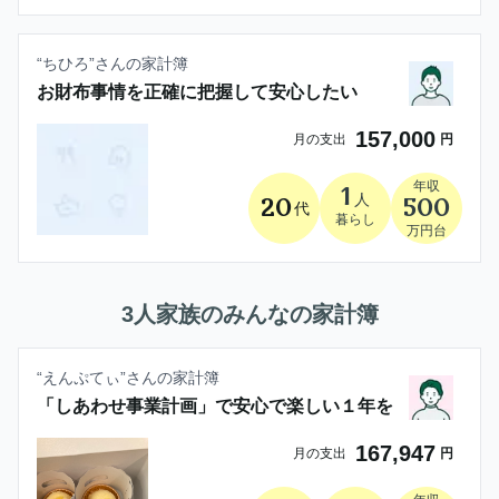
“
ちひろ
”さんの家計簿
お財布事情を正確に把握して安心したい
157,000
月の支出
円
年収
1
人
20
500
代
暮らし
万円台
3人家族
のみんなの家計簿
“
えんぷてぃ
”さんの家計簿
「しあわせ事業計画」で安心で楽しい１年を
167,947
月の支出
円