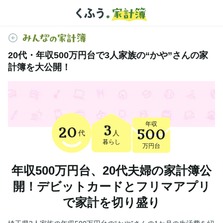
20代・年収500万円台で3人家族の“かや”さんの家
計簿を大公開！
年収
3
20
500
代
人
暮らし
万円台
年収500万円台、20代夫婦の家計簿公
開！デビットカードとフリマアプリ
で家計を切り盛り