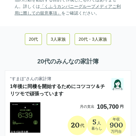
ん。詳しくは
「くふうカンパニーグループメディアご利
用に際しての留意事項」
をご確認ください。
20代
3人家族
20代
・
3人家族
20代
のみんなの家計簿
“
すまほ
”さんの家計簿
1年後に同棲を開始するためにコツコツ＆チ
リツモで頑張っています
105,700
月の支出
円
年収
5
人
20
900
代
暮らし
万円台