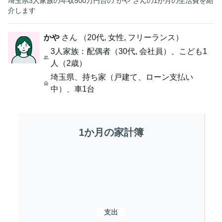
埼玉県3人家族の年収500万円台の“かや”さんの1か月の生活費を紹
介します
かや
さん （
20代
,
女性,
フリーランス
）
3人家族
：配偶者（30代, 会社員）、こども1
人（2歳）
埼玉県
、
持ち家（戸建て、ローン支払い
中）
、
車1台
1か月の家計簿
支出