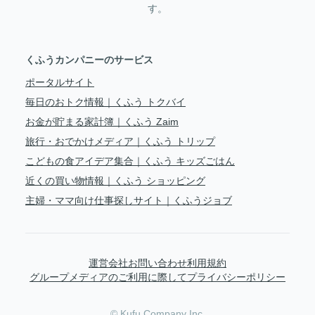
す。
くふうカンパニーのサービス
ポータルサイト
毎日のおトク情報｜くふう トクバイ
お金が貯まる家計簿｜くふう Zaim
旅行・おでかけメディア｜くふう トリップ
こどもの食アイデア集合｜くふう キッズごはん
近くの買い物情報｜くふう ショッピング
主婦・ママ向け仕事探しサイト｜くふうジョブ
運営会社
お問い合わせ
利用規約
グループメディアのご利用に際して
プライバシーポリシー
© Kufu Company Inc.