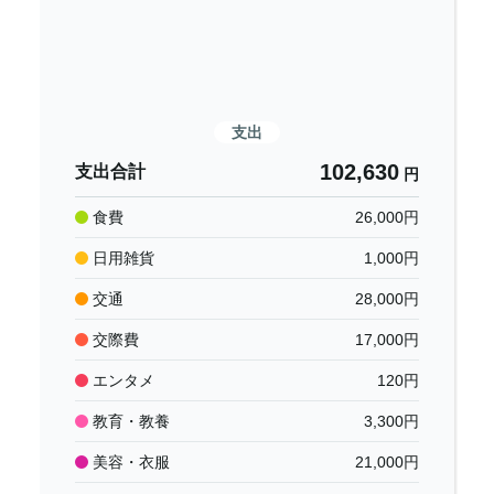
支出
102,630
支出合計
円
食費
26,000
円
日用雑貨
1,000
円
交通
28,000
円
交際費
17,000
円
エンタメ
120
円
教育・教養
3,300
円
美容・衣服
21,000
円