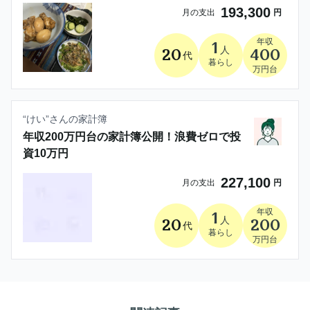
193,300
月の支出
円
年収
1
人
20
400
代
暮らし
万円台
“
けい
”さんの家計簿
年収200万円台の家計簿公開！浪費ゼロで投
資10万円
227,100
月の支出
円
年収
1
人
20
200
代
暮らし
万円台