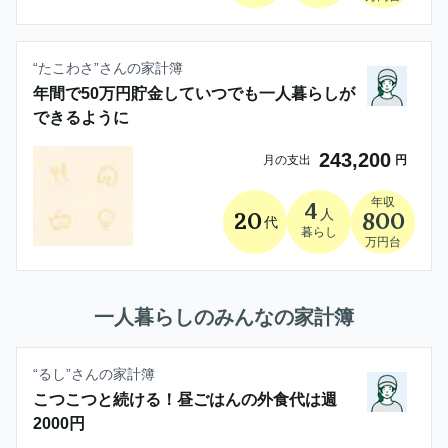
“
たこわさ
”さんの家計簿
年間で50万円貯金していつでも一人暮らしが
できるように
243,200
月の支出
円
年収
4
人
20
800
代
暮らし
万円台
一人暮らし
のみんなの家計簿
“
るし
”さんの家計簿
こつこつと続ける！昼ごはんの外食代は週
2000円