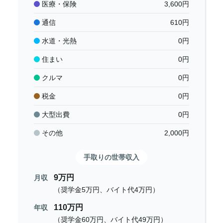
医療・保険
3,600
円
通信
610
円
水道・光熱
0
円
住まい
0
円
クルマ
0
円
税金
0
円
大型出費
0
円
その他
2,000
円
手取りの世帯収入
9万円
月収
（奨学金5万円、バイト代4万円）
110万円
年収
（奨学金60万円、バイト代49万円）