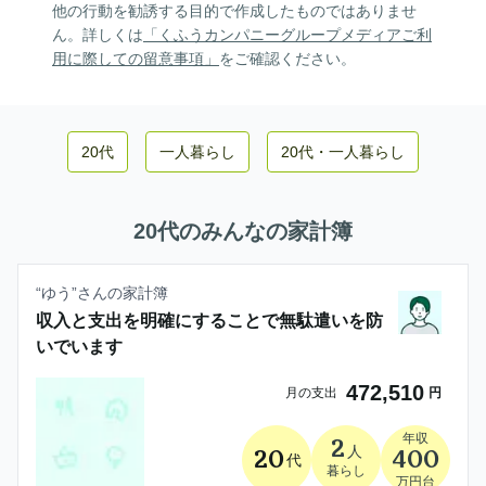
他の行動を勧誘する目的で作成したものではありませ
ん。詳しくは
「くふうカンパニーグループメディアご利
用に際しての留意事項」
をご確認ください。
20代
一人暮らし
20代
・
一人暮らし
20代
のみんなの家計簿
“
ゆう
”さんの家計簿
収入と支出を明確にすることで無駄遣いを防
いでいます
472,510
月の支出
円
年収
2
人
20
400
代
暮らし
万円台