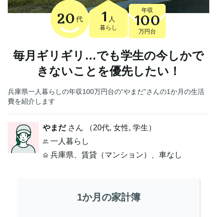
年収
1
20
100
代
人
暮らし
万円台
毎月ギリギリ…でも学生の今しかで
きないことを優先したい！
兵庫県一人暮らしの年収100万円台の“やまだ”さんの1か月の生活
費を紹介します
やまだ
さん （
20代
,
女性,
学生
）
一人暮らし
兵庫県
、
賃貸（マンション）
、
車なし
1か月の家計簿