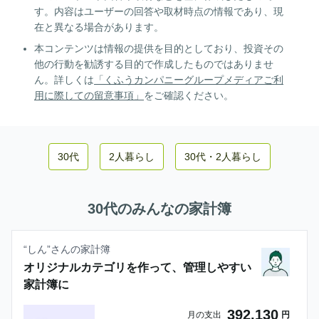
す。内容はユーザーの回答や取材時点の情報であり、現
在と異なる場合があります。
本コンテンツは情報の提供を目的としており、投資その
他の行動を勧誘する目的で作成したものではありませ
ん。詳しくは
「くふうカンパニーグループメディアご利
用に際しての留意事項」
をご確認ください。
30代
2人暮らし
30代
・
2人暮らし
30代
のみんなの家計簿
“
しん
”さんの家計簿
オリジナルカテゴリを作って、管理しやすい
家計簿に
392,130
月の支出
円