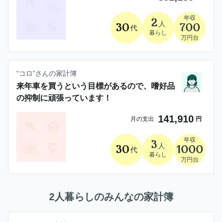
年収
2
人
30
700
代
暮らし
万円台
“
コロ
”さんの家計簿
来年車を買うという目標があるので、嗜好品
の抑制に頑張っています！
141,910
月の支出
円
年収
3
人
30
1000
代
暮らし
万円台
2人暮らし
のみんなの家計簿