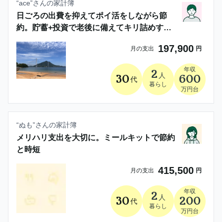
“
ace
”さんの家計簿
日ごろの出費を抑えてポイ活をしながら節
約。貯蓄+投資で老後に備えてキリ詰めすぎ
ない豊かな生活を
197,900
月の支出
円
年収
2
人
30
600
代
暮らし
万円台
“
ぬも
”さんの家計簿
メリハリ支出を大切に。ミールキットで節約
と時短
415,500
月の支出
円
年収
2
人
30
200
代
暮らし
万円台