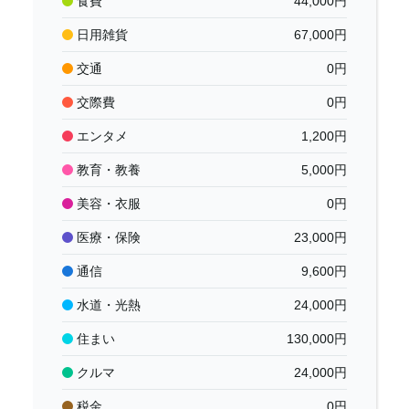
食費
44,000
円
日用雑貨
67,000
円
交通
0
円
交際費
0
円
エンタメ
1,200
円
教育・教養
5,000
円
美容・衣服
0
円
医療・保険
23,000
円
通信
9,600
円
水道・光熱
24,000
円
住まい
130,000
円
クルマ
24,000
円
税金
0
円