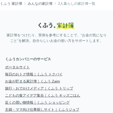
くふう 家計簿
みんなの家計簿
2人暮らしの家計簿一覧
家計簿をつけたり、実例を参考にすることで、“お金の気になり
ごと“を解決。自分らしいお金の使い方をサポートします。
くふうカンパニーのサービス
ポータルサイト
毎日のおトク情報｜くふう トクバイ
お金が貯まる家計簿｜くふう Zaim
旅行・おでかけメディア｜くふう トリップ
こどもの食アイデア集合｜くふう キッズごはん
近くの買い物情報｜くふう ショッピング
主婦・ママ向け仕事探しサイト｜くふうジョブ