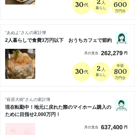
2
人
30
600
代
暮らし
万円台
“
あぬよ
”さんの家計簿
2人暮らしで食費3万円以下 おうちカフェで節約
262,279
月の支出
円
年収
2
人
30
800
代
暮らし
万円台
“
萩原大樹
”さんの家計簿
現在転勤中！地元に戻れた際のマイホーム購入の
ために目指せ2,000万円！
637,400
月の支出
円