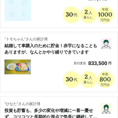
年収
2
人
30
1000
代
暮らし
万円台
“
トモちゃん
”さんの家計簿
結婚して車購入のために貯金！赤字になることも
ありますが、なんとかやり繰りできています
833,500
月の支出
円
年収
2
人
30
800
代
暮らし
万円台
“
ひなた
”さんの家計簿
投資も貯蓄も、多少の変化や増減に一喜一憂せ
ず、コツコツと長期的な視点で気長に継続してい