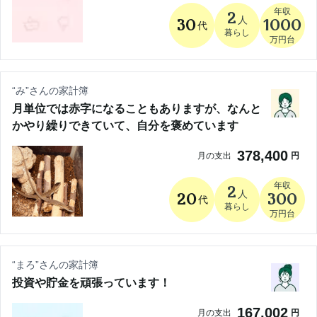
年収
2
人
30
1000
代
暮らし
万円台
“
み
”さんの家計簿
月単位では赤字になることもありますが、なんと
かやり繰りできていて、自分を褒めています
378,400
月の支出
円
年収
2
人
20
300
代
暮らし
万円台
“
まろ
”さんの家計簿
投資や貯金を頑張っています！
167,002
月の支出
円