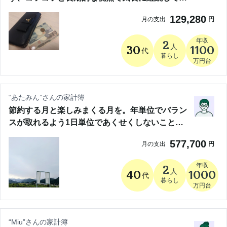
くことが大切
129,280
月の支出
円
年収
2
人
30
1100
代
暮らし
万円台
“
あたみん
”さんの家計簿
節約する月と楽しみまくる月を。年単位でバラン
スが取れるよう1日単位であくせくしないことが
重要
577,700
月の支出
円
年収
2
人
40
1000
代
暮らし
万円台
“
Miu
”さんの家計簿