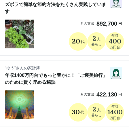
ズボラで簡単な節約方法をたくさん実践していま
す
892,700
月の支出
円
年収
2
人
20
400
代
暮らし
万円台
“
ゆう
”さんの家計簿
年収1400万円台でもっと豊かに！「ご褒美旅行」
のために賢く貯める秘訣
422,130
月の支出
円
年収
2
人
30
1400
代
暮らし
万円台