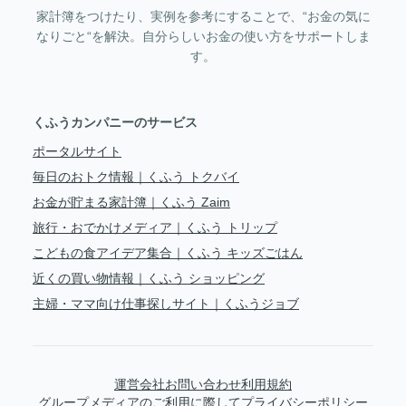
家計簿をつけたり、実例を参考にすることで、“お金の気に
なりごと“を解決。自分らしいお金の使い方をサポートしま
す。
くふうカンパニーのサービス
ポータルサイト
毎日のおトク情報｜くふう トクバイ
お金が貯まる家計簿｜くふう Zaim
旅行・おでかけメディア｜くふう トリップ
こどもの食アイデア集合｜くふう キッズごはん
近くの買い物情報｜くふう ショッピング
主婦・ママ向け仕事探しサイト｜くふうジョブ
運営会社
お問い合わせ
利用規約
グループメディアのご利用に際して
プライバシーポリシー