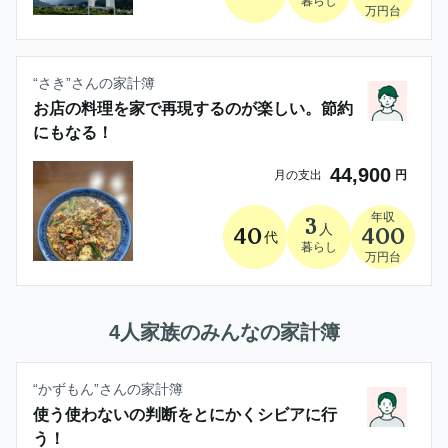
暮らし
万円台
“
さき
”さんの家計簿
お店の料理を家で再現するのが楽しい。節約
にもなる！
44,900
月の支出
円
年収
3
人
40
400
代
暮らし
万円台
4人家族
のみんなの家計簿
“
かずもん
”さんの家計簿
使う使わないの判断をとにかくシビアに行
う！