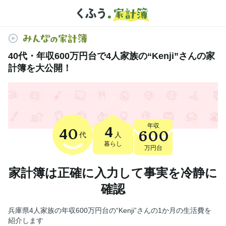
40代・年収600万円台で4人家族の“Kenji”さんの家
計簿を大公開！
年収
4
40
600
代
人
暮らし
万円台
家計簿は正確に入力して事実を冷静に
確認
兵庫県4人家族の年収600万円台の“Kenji”さんの1か月の生活費を
紹介します