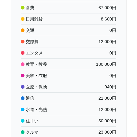
食費
67,000
円
日用雑貨
8,600
円
交通
0
円
交際費
12,000
円
エンタメ
0
円
教育・教養
180,000
円
美容・衣服
0
円
医療・保険
940
円
通信
21,000
円
水道・光熱
12,000
円
住まい
50,000
円
クルマ
23,000
円