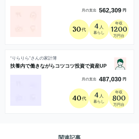
562,309
月の支出
円
年収
4
人
30
1200
代
暮らし
万円台
“
りらりら
”さんの家計簿
扶養内で働きながらコツコツ投資で資産UP
487,030
月の支出
円
年収
4
人
40
800
代
暮らし
万円台
関連記事