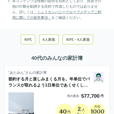
本コンテンツは情報の提供を目的としており、投資その
他の行動を勧誘する目的で作成したものではありませ
ん。詳しくは
「くふうカンパニーグループメディアご利
用に際しての留意事項」
をご確認ください。
40代
4人家族
40代
・
4人家族
40代
のみんなの家計簿
“
あたみん
”さんの家計簿
節約する月と楽しみまくる月を。年単位でバ
ランスが取れるよう1日単位であくせくしな
いことが重要
577,700
月の支出
円
年収
2
人
40
1000
代