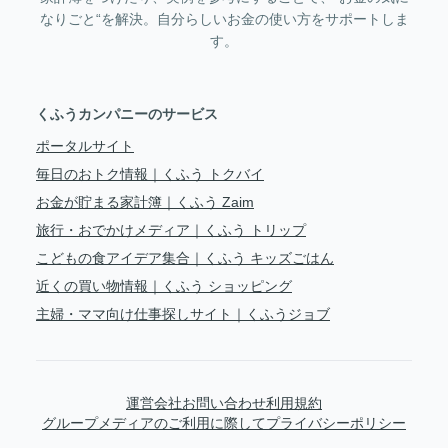
なりごと“を解決。自分らしいお金の使い方をサポートしま
す。
くふうカンパニーのサービス
ポータルサイト
毎日のおトク情報｜くふう トクバイ
お金が貯まる家計簿｜くふう Zaim
旅行・おでかけメディア｜くふう トリップ
こどもの食アイデア集合｜くふう キッズごはん
近くの買い物情報｜くふう ショッピング
主婦・ママ向け仕事探しサイト｜くふうジョブ
運営会社
お問い合わせ
利用規約
グループメディアのご利用に際して
プライバシーポリシー