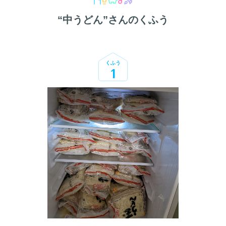
“
中うどん
”さんのくふう
くふう
1