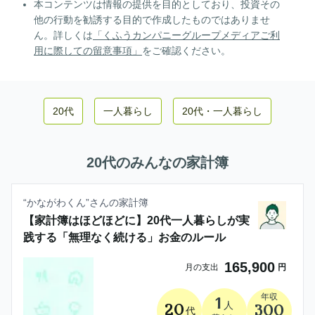
本コンテンツは情報の提供を目的としており、投資その
他の行動を勧誘する目的で作成したものではありませ
ん。詳しくは
「くふうカンパニーグループメディアご利
用に際しての留意事項」
をご確認ください。
20代
一人暮らし
20代
・
一人暮らし
20代
のみんなの家計簿
“
かながわくん
”さんの家計簿
【家計簿はほどほどに】20代一人暮らしが実
践する「無理なく続ける」お金のルール
165,900
月の支出
円
年収
1
人
20
300
代