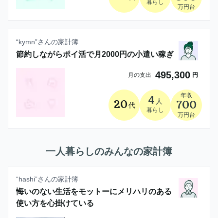
暮らし
万円台
“
kymn
”さんの家計簿
節約しながらポイ活で月2000円の小遣い稼ぎ
495,300
月の支出
円
年収
4
人
20
700
代
暮らし
万円台
一人暮らし
のみんなの家計簿
“
hashi
”さんの家計簿
悔いのない生活をモットーにメリハリのある
使い方を心掛けている