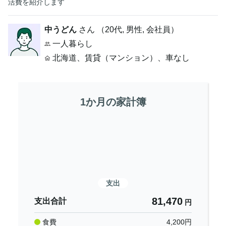
活費を紹介します
中うどん
さん （
20代
,
男性,
会社員
）
一人暮らし
北海道
、
賃貸（マンション）
、
車なし
1か月の家計簿
支出
81,470
支出合計
円
食費
4,200
円