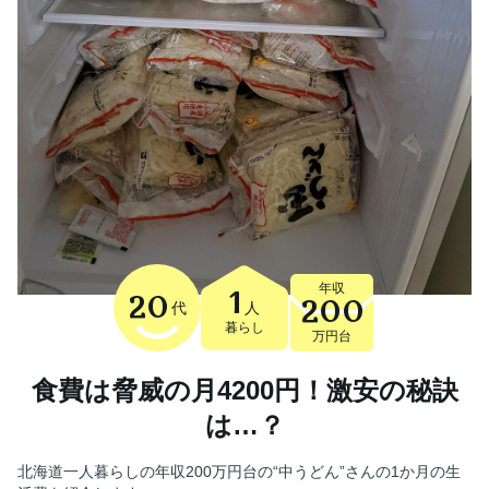
年収
1
20
200
代
人
暮らし
万円台
食費は脅威の月4200円！激安の秘訣
は…？
北海道一人暮らしの年収200万円台の“中うどん”さんの1か月の生