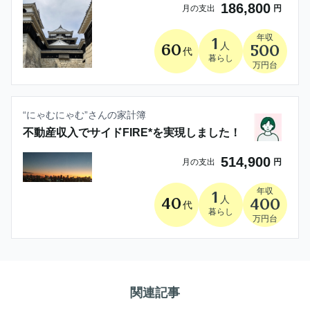
186,800
月の支出
円
年収
1
人
60
500
代
暮らし
万円台
“
にゃむにゃむ
”さんの家計簿
不動産収入でサイドFIRE*を実現しました！
514,900
月の支出
円
年収
1
人
40
400
代
暮らし
万円台
関連記事