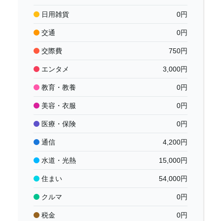
日用雑貨
0
円
交通
0
円
交際費
750
円
エンタメ
3,000
円
教育・教養
0
円
美容・衣服
0
円
医療・保険
0
円
通信
4,200
円
水道・光熱
15,000
円
住まい
54,000
円
クルマ
0
円
税金
0
円