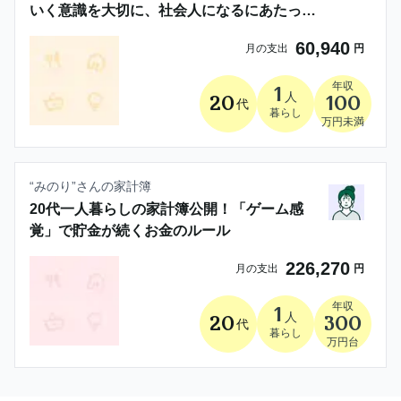
いく意識を大切に、社会人になるにあたって
適切な金銭感覚を身につけたいと思っていま
60,940
月の支出
円
す！
年収
1
人
20
100
代
暮らし
万円未満
“
みのり
”さんの家計簿
20代一人暮らしの家計簿公開！「ゲーム感
覚」で貯金が続くお金のルール
226,270
月の支出
円
年収
1
人
20
300
代
暮らし
万円台