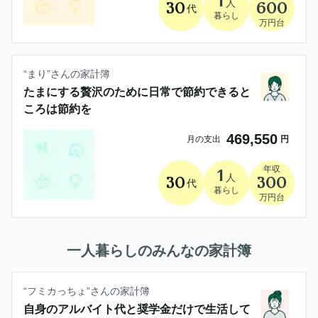
1
人
30
600
代
暮らし
万円台
“
まり
”さんの家計簿
たまにする贅沢のために日常で節約できると
ころは節約を
469,550
月の支出
円
年収
1
人
30
300
代
暮らし
万円台
一人暮らし
のみんなの家計簿
“
フミカっちょ
”さんの家計簿
自身のアルバイト代と奨学金だけで生活して