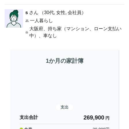
s
さん （
30代
,
女性,
会社員
）
一人暮らし
大阪府
、
持ち家（マンション、ローン支払い
中）
、
車なし
1か月の家計簿
支出
269,900
支出合計
円