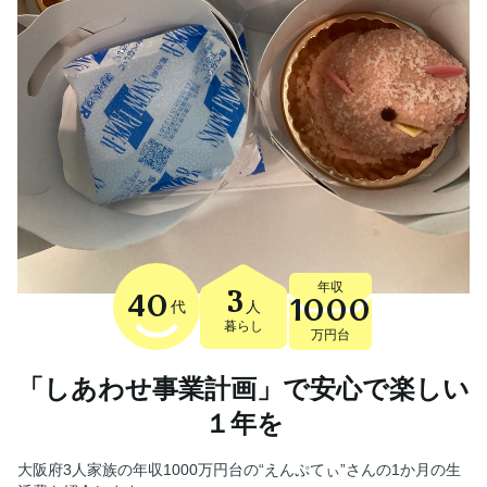
年収
3
40
1000
代
人
暮らし
万円台
「しあわせ事業計画」で安心で楽しい
１年を
大阪府3人家族の年収1000万円台の“えんぷてぃ”さんの1か月の生