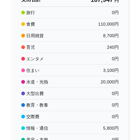
円
旅行
0
円
食費
110,000
円
日用雑貨
8,700
円
育児
240
円
エンタメ
0
円
住まい
3,100
円
水道・光熱
20,000
円
大型出費
0
円
教育・教養
0
円
交際費
0
円
情報・通信
5,800
円
美容・衣服
0
円