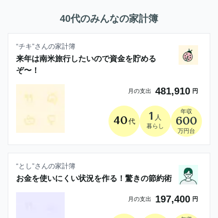
40代
のみんなの家計簿
“
チキ
”さんの家計簿
来年は南米旅行したいので資金を貯める
ぞ〜！
481,910
月の支出
円
年収
1
人
40
600
代
暮らし
万円台
“
とし
”さんの家計簿
お金を使いにくい状況を作る！驚きの節約術
197,400
月の支出
円