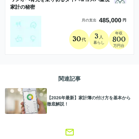
家計の秘密
485,000
月の支出
円
年収
3
人
30
800
代
暮らし
万円台
関連記事
【2026年最新】家計簿の付け方を基本から
徹底解説！