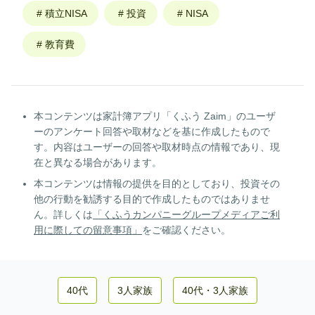
#
積立NISA
#
投資
#
NISA
#
教育費
本コンテンツは家計簿アプリ「くふう Zaim」のユーザ
ーのアンケート回答や取材などを基に作成したもので
す。内容はユーザーの回答や取材時点の情報であり、現
在と異なる場合があります。
本コンテンツは情報の提供を目的としており、投資その
他の行動を勧誘する目的で作成したものではありませ
ん。詳しくは
「くふうカンパニーグループメディアご利
用に際しての留意事項」
をご確認ください。
40代
3人家族
40代
・
3人家族