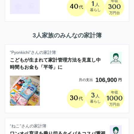
年収
1
人
40
300
代
暮らし
万円台
3人家族
のみんなの家計簿
“
Pyonkichi
”さんの家計簿
こどもが生まれて家計管理方法を見直し中
時間もお金も「平等」に
106,900
月の支出
円
年収
3
人
30
1000
代
暮らし
万円台
“
ねこ
”さんの家計簿
ワンオペ育児を乗り切るタイパ＆コスパ重視