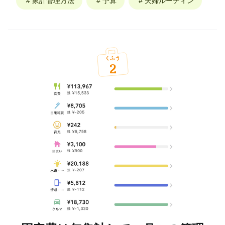
#
家計管理方法
#
予算
#
夫婦ルーティン
くふう
2