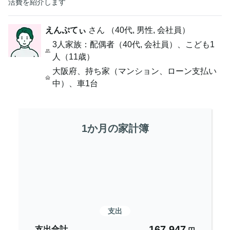
活費を紹介します
えんぷてぃ
さん （
40代
,
男性,
会社員
）
3人家族
：配偶者（40代, 会社員）、こども1
人（11歳）
大阪府
、
持ち家（マンション、ローン支払い
中）
、
車1台
1か月の家計簿
支出
167,947
支出合計