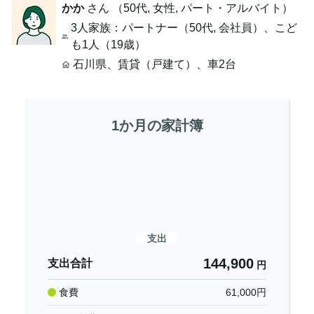
かか
さん （
50代
,
女性,
パート・アルバイト
）
3人家族
：パートナー（50代, 会社員）、こど
も1人（19歳）
石川県
、
賃貸（戸建て）
、
車2台
1か月の家計簿
支出
144,900
支出合計
円
食費
61,000
円