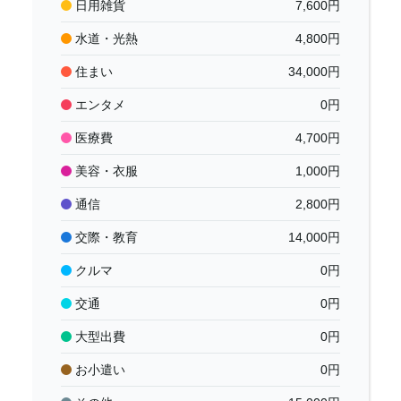
日用雑貨
7,600
円
水道・光熱
4,800
円
住まい
34,000
円
エンタメ
0
円
医療費
4,700
円
美容・衣服
1,000
円
通信
2,800
円
交際・教育
14,000
円
クルマ
0
円
交通
0
円
大型出費
0
円
お小遣い
0
円