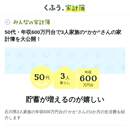
50代・年収600万円台で3人家族の“かか”さんの家
計簿を大公開！
年収
3
50
600
代
人
暮らし
万円台
貯蓄が増えるのが嬉しい
石川県3人家族の年収600万円台の“かか”さんの1か月の生活費を紹
介します