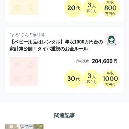
年収
3
人
20
800
代
暮らし
万円台
“
まろ
”さんの家計簿
【ベビー用品はレンタル】年収1000万円台の
家計簿公開！タイパ重視のお金ルール
204,600
月の支出
円
年収
3
人
30
1000
代
暮らし
万円台
関連記事