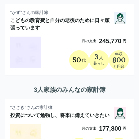
“
かず
”さんの家計簿
こどもの教育費と自分の老後のために日々頑
張っています
245,770
月の支出
円
年収
3
人
50
800
代
暮らし
万円台
3人家族
のみんなの家計簿
“
ささき
”さんの家計簿
投資について勉強し、将来に備えていきたい
177,800
月の支出
円