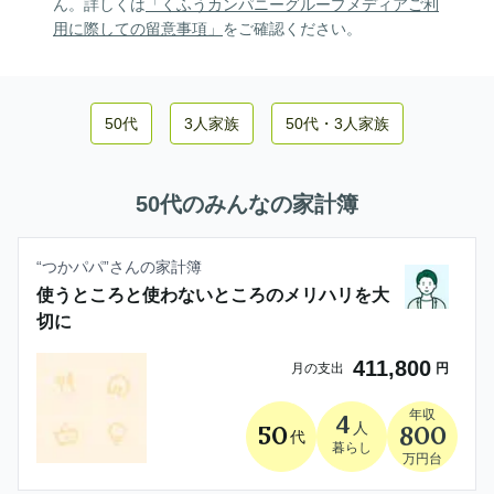
ん。詳しくは
「くふうカンパニーグループメディアご利
用に際しての留意事項」
をご確認ください。
50代
3人家族
50代
・
3人家族
50代
のみんなの家計簿
“
つかパパ
”さんの家計簿
使うところと使わないところのメリハリを大
切に
411,800
月の支出
円
年収
4
人
50
800
代
暮らし
万円台