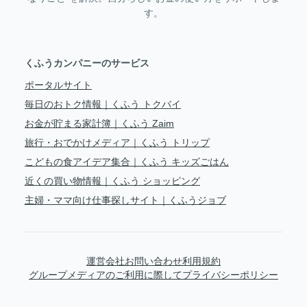
す。
くふうカンパニーのサービス
ポータルサイト
毎日のおトク情報｜くふう トクバイ
お金が貯まる家計簿｜くふう Zaim
旅行・おでかけメディア｜くふう トリップ
こどもの食アイデア集合｜くふう キッズごはん
近くの買い物情報｜くふう ショッピング
主婦・ママ向け仕事探しサイト｜くふうジョブ
運営会社
お問い合わせ
利用規約
グループメディアのご利用に際して
プライバシーポリシー