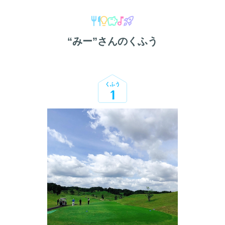
“
みー
”さんのくふう
くふう
1