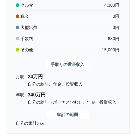
クルマ
4,300
円
税金
0
円
大型出費
0
円
手数料
880
円
その他
15,000
円
手取りの世帯収入
24万円
月収
自分の給与、年金、投資収入
340万円
年収
自分の給与（ボーナス含む）、年金、投資収入
家計の範囲
自分の家計のみ