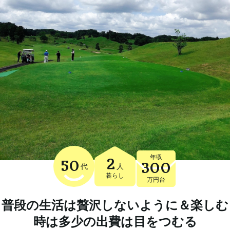
年収
2
50
300
代
人
暮らし
万円台
普段の生活は贅沢しないように＆楽しむ
時は多少の出費は目をつむる