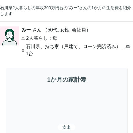
石川県2人暮らしの年収300万円台の“みー”さんの1か月の生活費を紹介
します
みー
さん （
50代
,
女性,
会社員
）
2人暮らし
：母
石川県
、
持ち家（戸建て、ローン完済済み）
、
車
1台
1か月の家計簿
支出