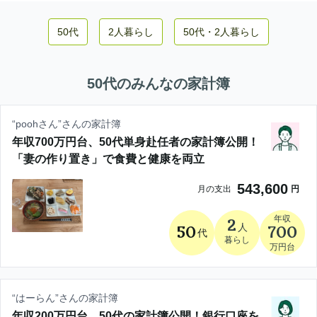
50代
2人暮らし
50代
・
2人暮らし
50代
のみんなの家計簿
“
poohさん
”さんの家計簿
年収700万円台、50代単身赴任者の家計簿公開！
「妻の作り置き」で食費と健康を両立
543,600
月の支出
円
年収
2
人
50
700
代
暮らし
万円台
“
はーらん
”さんの家計簿
年収200万円台、50代の家計簿公開！銀行口座を