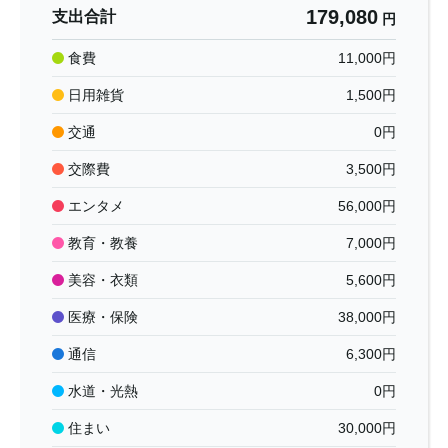
179,080
支出合計
円
食費
11,000
円
日用雑貨
1,500
円
交通
0
円
交際費
3,500
円
エンタメ
56,000
円
教育・教養
7,000
円
美容・衣類
5,600
円
医療・保険
38,000
円
通信
6,300
円
水道・光熱
0
円
住まい
30,000
円