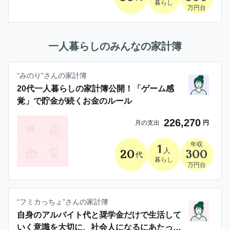
暮らし
万円台
一人暮らし
のみんなの家計簿
“
みのり
”さんの家計簿
20代一人暮らしの家計簿公開！「ゲーム感
覚」で貯金が続くお金のルール
226,270
月の支出
円
年収
1
人
20
300
代
暮らし
万円台
“
フミカっちょ
”さんの家計簿
自身のアルバイト代と奨学金だけで生活して
いく意識を大切に、社会人になるにあたって