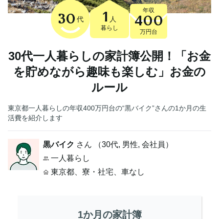
年収
1
30
400
代
人
暮らし
万円台
30代一人暮らしの家計簿公開！「お金
を貯めながら趣味も楽しむ」お金の
ルール
東京都一人暮らしの年収400万円台の“黒バイク”さんの1か月の生
活費を紹介します
黒バイク
さん （
30代
,
男性,
会社員
）
一人暮らし
東京都
、
寮・社宅
、
車なし
1か月の家計簿