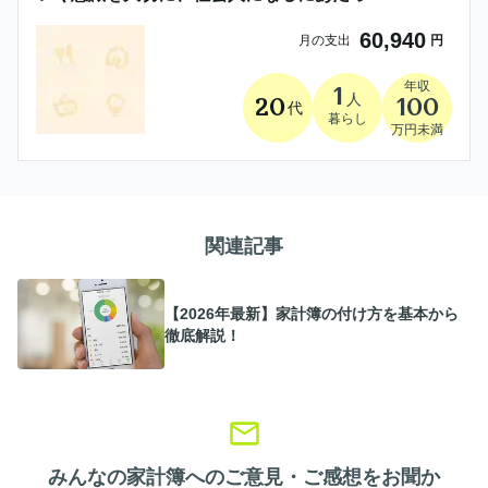
適切な金銭感覚を身につけたいと思っていま
60,940
月の支出
円
す！
年収
1
人
20
100
代
暮らし
万円未満
関連記事
【2026年最新】家計簿の付け方を基本から
徹底解説！
みんなの家計簿へのご意見・ご感想をお聞か