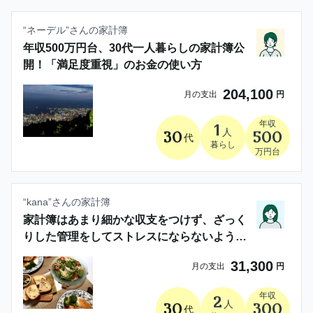
“
ネーデル
”さんの家計簿
年収500万円台、30代一人暮らしの家計簿公
開！「満足度重視」のお金の使い方
204,100
月の支出
円
年収
1
人
30
500
代
暮らし
万円台
“
kana
”さんの家計簿
家計簿はあまり細かな収支をつけず、ざっく
りした管理をしてストレスにならないように
しています
31,300
月の支出
円
年収
2
人
30
300
代