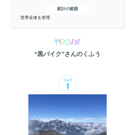
家計の範囲
世帯全体を管理
“
黒バイク
”さんのくふう
くふう
1