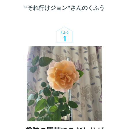
“
それ行けジョン
”さんのくふう
くふう
1