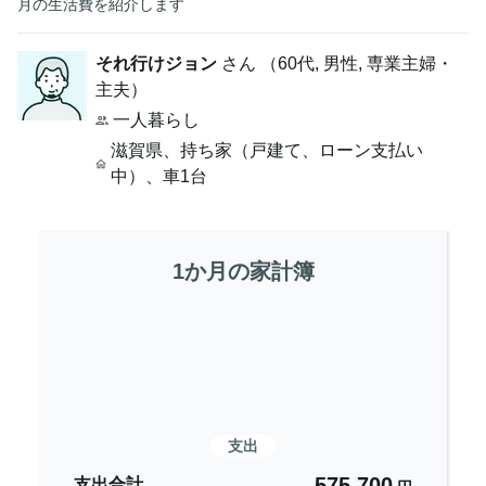
月の生活費を紹介します
それ行けジョン
さん （
60代
,
男性,
専業主婦・
主夫
）
一人暮らし
滋賀県
、
持ち家（戸建て、ローン支払い
中）
、
車1台
1か月の家計簿
支出
575,700
支出合計