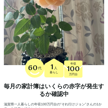
年収
1
60
100
代
人
暮らし
万円台
毎月の家計簿はいくらの赤字が発生す
るか確認中
滋賀県一人暮らしの年収100万円台の“それ行けジョン”さんの1か