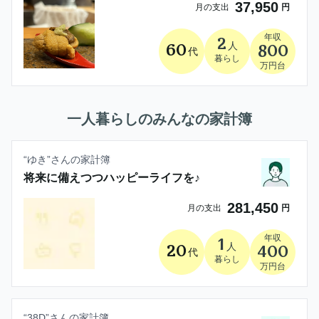
37,950
月の支出
円
年収
2
人
60
800
代
暮らし
万円台
一人暮らし
のみんなの家計簿
“
ゆき
”さんの家計簿
将来に備えつつハッピーライフを♪
281,450
月の支出
円
年収
1
人
20
400
代
暮らし
万円台
“
38D
”さんの家計簿