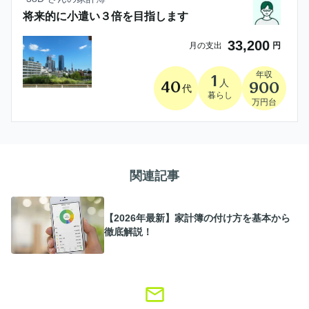
将来的に小遣い３倍を目指します
33,200
月の支出
円
年収
1
人
40
900
代
暮らし
万円台
関連記事
【2026年最新】家計簿の付け方を基本から
徹底解説！