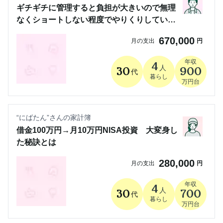
ギチギチに管理すると負担が大きいので無理
なくショートしない程度でやりくりしていま
す
670,000
月の支出
円
年収
4
人
30
900
代
暮らし
万円台
“
にばたん
”さんの家計簿
借金100万円→月10万円NISA投資 大変身し
た秘訣とは
280,000
月の支出
円
年収
4
人
30
700
代
暮らし
万円台