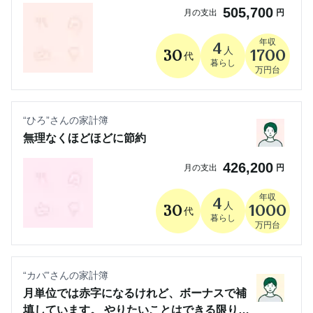
505,700
月の支出
円
年収
4
人
30
1700
代
暮らし
万円台
“
ひろ
”さんの家計簿
無理なくほどほどに節約
426,200
月の支出
円
年収
4
人
30
1000
代
暮らし
万円台
“
カバ
”さんの家計簿
月単位では赤字になるけれど、ボーナスで補
填しています。 やりたいことはできる限りや