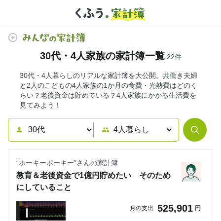
30代・4人家族の家計簿一覧
22
件
30代・4人暮らしのリアルな家計簿を大公開。共働き夫婦
と2人のこどもの4人家族の1か月の食費・光熱費はどのく
らい？老後資金は貯めている？4人家族にかかる生活費を
見てみよう！
“
ホーキーポーキー
”さんの家計簿
教育＆老後資金で1億円貯めたい そのため
にしていること
525,901
月の支出
円