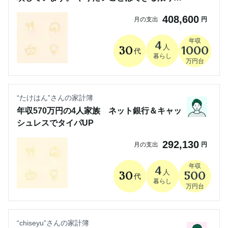
るスタイルです！
408,600
月の支出
円
年収
4
人
30
1000
代
暮らし
万円台
“
たけはん
”さんの家計簿
年収570万円の4人家族 ネット銀行＆キャッ
シュレスでタイパUP
292,130
月の支出
円
年収
4
人
30
500
代
暮らし
万円台
“
chiseyu
”さんの家計簿