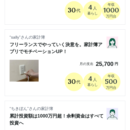
年収
4
人
30
1000
代
暮らし
万円台
“
sally
”さんの家計簿
フリーランスでやっていく決意を。家計簿ア
プリでモチベーションUP！
25,700
月の支出
円
年収
4
人
30
500
代
暮らし
万円台
“
ちきぼん
”さんの家計簿
累計投資額は1000万円超！余剰資金はすべて
投資へ