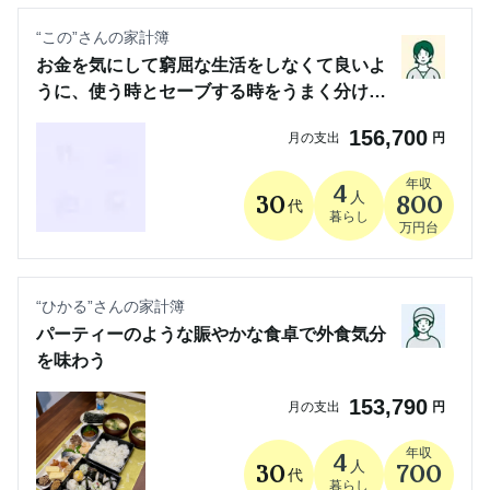
“
この
”さんの家計簿
お金を気にして窮屈な生活をしなくて良いよ
うに、使う時とセーブする時をうまく分け
て、今後も楽しみたい
156,700
月の支出
円
年収
4
人
30
800
代
暮らし
万円台
“
ひかる
”さんの家計簿
パーティーのような賑やかな食卓で外食気分
を味わう
153,790
月の支出
円
年収
4
人
30
700
代
暮らし