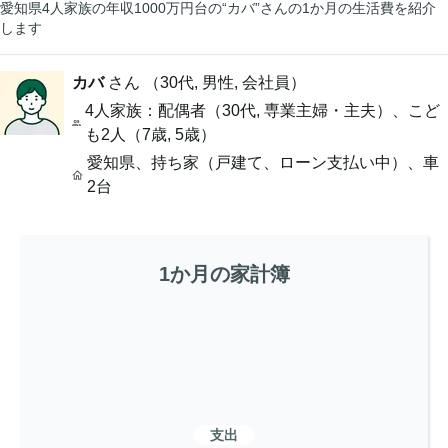
愛知県4人家族の年収1000万円台の“カバ”さんの1か月の生活費を紹介
します
カバ
さん （
30代
,
男性,
会社員
）
4人家族
：配偶者（30代, 専業主婦・主夫）、こど
も2人（7歳, 5歳）
愛知県
、
持ち家（戸建て、ローン支払い中）
、
車
2台
1か月の家計簿
支出