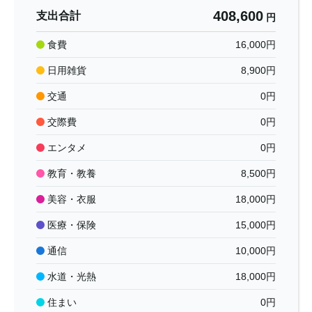
408,600
支出合計
円
食費
16,000
円
日用雑貨
8,900
円
交通
0
円
交際費
0
円
エンタメ
0
円
教育・教養
8,500
円
美容・衣服
18,000
円
医療・保険
15,000
円
通信
10,000
円
水道・光熱
18,000
円
住まい
0
円