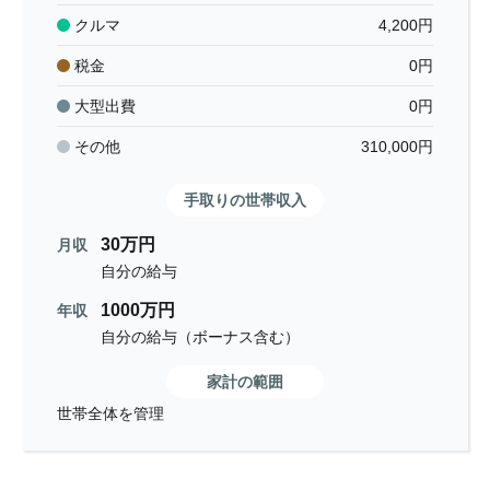
クルマ
4,200
円
税金
0
円
大型出費
0
円
その他
310,000
円
手取りの世帯収入
30万円
月収
自分の給与
1000万円
年収
自分の給与（ボーナス含む）
家計の範囲
世帯全体を管理