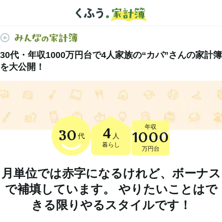
30代・年収1000万円台で4人家族の“カバ”さんの家計簿
を大公開！
年収
4
30
1000
代
人
暮らし
万円台
月単位では赤字になるけれど、ボーナス
で補填しています。 やりたいことはで
きる限りやるスタイルです！