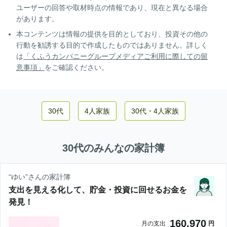
ユーザーの回答や取材時点の情報であり、現在と異なる場合
があります。
本コンテンツは情報の提供を目的としており、投資その他の
行動を勧誘する目的で作成したものではありません。詳しく
は
「くふうカンパニーグループメディアご利用に際しての留
意事項」
をご確認ください。
30代
4人家族
30代
・
4人家族
30代
のみんなの家計簿
“
ゆい
”さんの家計簿
支出を見える化して、貯金・投資に回せるお金を
発見！
160,970
月の支出
円