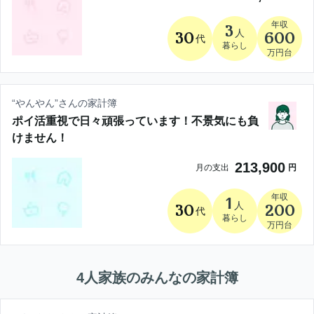
年収
3
人
30
600
代
暮らし
万円台
“
やんやん
”さんの家計簿
ポイ活重視で日々頑張っています！不景気にも負
けません！
213,900
月の支出
円
年収
1
人
30
200
代
暮らし
万円台
4人家族
のみんなの家計簿