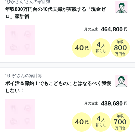
“
ぴかさん
”さんの家計簿
年収800万円台の40代夫婦が実践する「現金ゼ
ロ」家計術
464,800
月の支出
円
年収
4
人
40
800
代
暮らし
万円台
“
りそ
”さんの家計簿
ポイ活＆節約！でもこどものことはなるべく我慢
しない！
439,680
月の支出
円
年収
4
人
40
700
代
暮らし
万円台