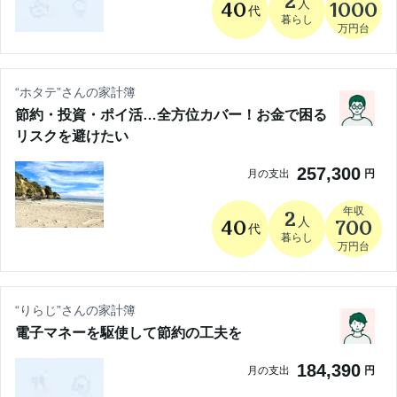
2
人
40
1000
代
暮らし
万円台
“
ホタテ
”さんの家計簿
節約・投資・ポイ活…全方位カバー！お金で困る
リスクを避けたい
257,300
月の支出
円
年収
2
人
40
700
代
暮らし
万円台
“
りらじ
”さんの家計簿
電子マネーを駆使して節約の工夫を
184,390
月の支出
円