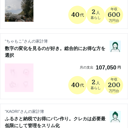
年収
2
人
40
600
代
暮らし
万円台
“
ちゃもこ
”さんの家計簿
数字の変化を見るのが好き。総合的にお得な方を
選択
107,050
月の支出
円
年収
2
人
40
200
代
暮らし
万円台
“
KAORI
”さんの家計簿
ふるさと納税でお得にパン作り。クレカは必要最
低限にして管理をスリム化