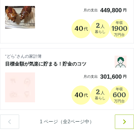
449,800
月の支出
円
年収
2
人
40
1900
代
暮らし
万円台
“
どら
”さんの家計簿
目標金額が気楽に貯まる！貯金のコツ
301,600
月の支出
円
年収
2
人
40
600
代
暮らし
万円台
1
ページ（全
2
ページ中）