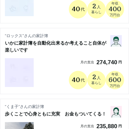
年収
2
人
40
400
代
暮らし
万円台
“
ロックス
”さんの家計簿
いかに家計簿を自動化出来るか考えること自体が
楽しいです
274,740
月の支出
円
年収
2
人
40
600
代
暮らし
万円台
“
くま子
”さんの家計簿
歩くことで心身ともに充実 お金もついてくる！
235,880
月の支出
円