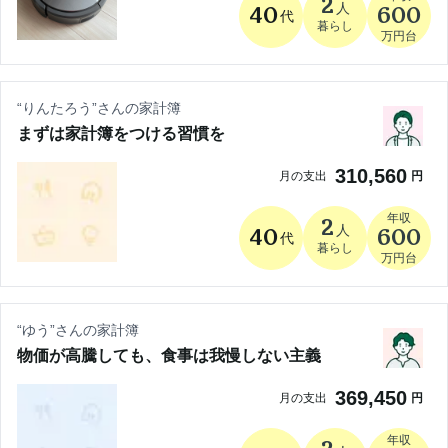
2
人
40
600
代
暮らし
万円台
“
りんたろう
”さんの家計簿
まずは家計簿をつける習慣を
310,560
月の支出
円
年収
2
人
40
600
代
暮らし
万円台
“
ゆう
”さんの家計簿
物価が高騰しても、食事は我慢しない主義
369,450
月の支出
円
年収